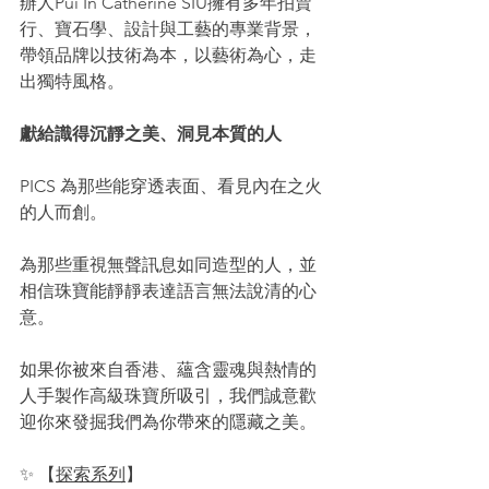
辦人Pui In Catherine SIU擁有多年拍賣
行、寶石學、設計與工藝的專業背景，
帶領品牌以技術為本，以藝術為心，走
出獨特風格。
獻給識得沉靜之美、洞見本質的人
PICS 為那些能穿透表面、看見內在之火
的人而創。
為那些重視無聲訊息如同造型的人，並
相信珠寶能靜靜表達語言無法說清的心
意。
如果你被來自香港、蘊含靈魂與熱情的
人手製作高級珠寶所吸引，我們誠意歡
迎你來發掘我們為你帶來的隱藏之美。
✨ 【
探索系列
】