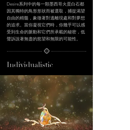
Desire系列中的每一顆墨西哥火蛋白石都
因其獨特的鳥形形狀而被選取，捕捉渴望
自由的精髓，象徵著對逃離現處和對夢想
的追求。當你凝視它們時，你幾乎可以感
受到生命的脈動和它們所承載的秘密，低
聲訴說著無盡的慾望和無限的可能性。
Individualistic