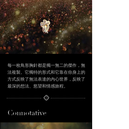
每一枚鳥形胸針都是獨一無二的傑作，無
法複製。它獨特的形式和它靠在你身上的
方式反映了無法表達的內心世界，反映了
最深的想法、慾望和情感旅程。
Connotative
Desire系列中的每一顆墨西哥火蛋白石都
因其獨特的鳥形形狀而被選取，捕捉渴望