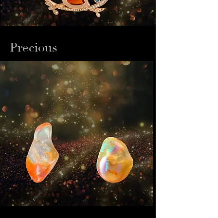
Precious